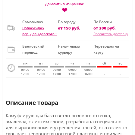
Добавить в избранное
❤
Самовывоз
По городу
По России
от 150 руб.
от 300 руб.
Новосибирск
Рассчитать доставку
пер. Давыдовского 5
Банковский
Наличными
Переводом на
перевод
курьеру
карту
пн
вт
ср
чт
пт
сб
вс
09:00
09:00
09:00
09:00
08:00
-
-
17:00
17:00
17:00
17:00
16:00
-
-
Описание товара
Камуфлирующая база светло-розового оттенка,
эмалевая, с липким слоем, разработана специально
для выравнивания и укрепления ногтей, она отлично
скрывает неровности ногтевой пластины и придает