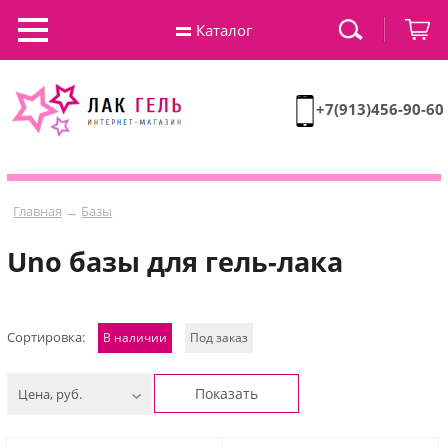
Каталог
+7(913)456-90-60
Главная
→
Базы
Uno базы для гель-лака
Сортировка:
В наличии
Под заказ
Показать
Цена, руб.