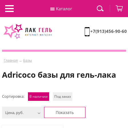
Каталог
+7(913)456-90-60
Главная
→
Базы
Adricoco базы для гель-лака
Сортировка:
В наличии
Под заказ
Показать
Цена, руб.