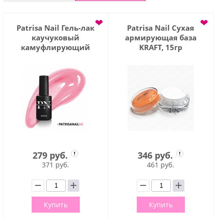
❤
❤
Patrisa Nail Гель-лак
Patrisa Nail Сухая
каучуковый
армирующая база
камуфлирующий
KRAFT, 15гр
Dream Pink N5, 8мл
279 руб.
346 руб.
371 руб.
461 руб.
Купить
Купить