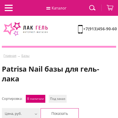
Каталог
+7(913)456-90-60
Главная
→
Базы
Patrisa Nail базы для гель-
лака
Сортировка:
В наличии
Под заказ
Показать
Цена, руб.