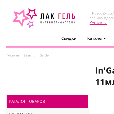
г. Новосибирск
пер. Давыдовск
Контакты
Скидки
Каталог
Главная
→
Базы
→
InGarden
In'
11м
КАТАЛОГ ТОВАРОВ
РАСПРОДАЖА