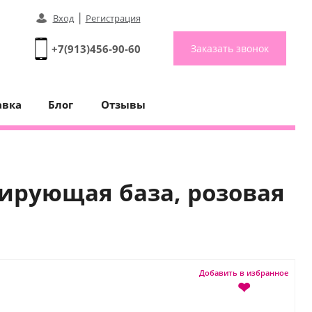
|
Вход
Регистрация
+7(913)456-90-60
Заказать звонок
авка
Блог
Отзывы
лирующая база, розовая
Добавить в избранное
❤