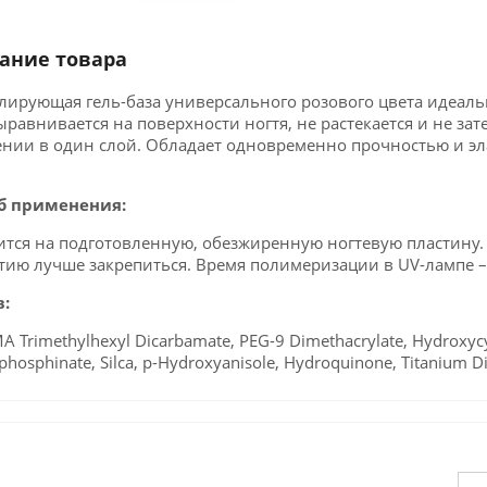
ание товара
ирующая гель-база универсального розового цвета идеаль
равнивается на поверхности ногтя, не растекается и не зат
нии в один слой. Обладает одновременно прочностью и эла
б применения:
тся на подготовленную, обезжиренную ногтевую пластину. 
ию лучше закрепиться. Время полимеризации в UV-лампе – 2
в:
A Trimethylhexyl Dicarbamate, PEG-9 Dimethacrylate, Hydroxycyc
phosphinate, Silca, p-Hydroxyanisole, Hydroquinone, Titanium D