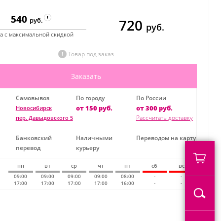
540
720
руб.
руб.
а с максимальной скидкой
Товар под заказ
Заказать
Самовывоз
По городу
По России
от 150 руб.
от 300 руб.
Новосибирск
Рассчитать доставку
пер. Давыдовского 5
Банковский
Наличными
Переводом на карту
перевод
курьеру
пн
вт
ср
чт
пт
сб
вс
09:00
09:00
09:00
09:00
08:00
-
-
17:00
17:00
17:00
17:00
16:00
-
-