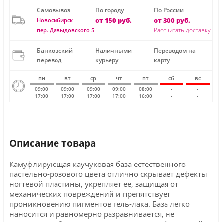
Самовывоз
По городу
По России
от 150 руб.
от 300 руб.
Новосибирск
Рассчитать доставку
пер. Давыдовского 5
Банковский
Наличными
Переводом на
перевод
курьеру
карту
пн
вт
ср
чт
пт
сб
вс
09:00
09:00
09:00
09:00
08:00
-
-
17:00
17:00
17:00
17:00
16:00
-
-
Описание товара
Камуфлирующая каучуковая база естественного
пастельно-розового цвета отлично скрывает дефекты
ногтевой пластины, укрепляет ее, защищая от
механических повреждений и препятствует
проникновению пигментов гель-лака. База легко
наносится и равномерно разравнивается, не