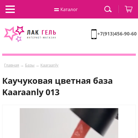
Каталог
+7(913)456-90-60
Главная
→
Базы
→
Kaaraanly
Каучуковая цветная база
Kaaraanly 013