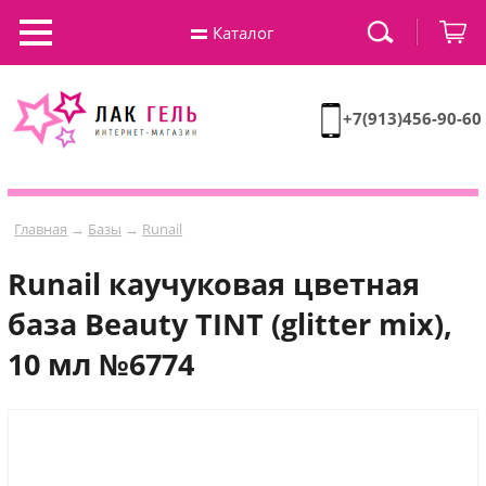
Каталог
+7(913)456-90-60
Главная
→
Базы
→
Runail
Runail каучуковая цветная
база Beauty TINT (glitter mix),
10 мл №6774