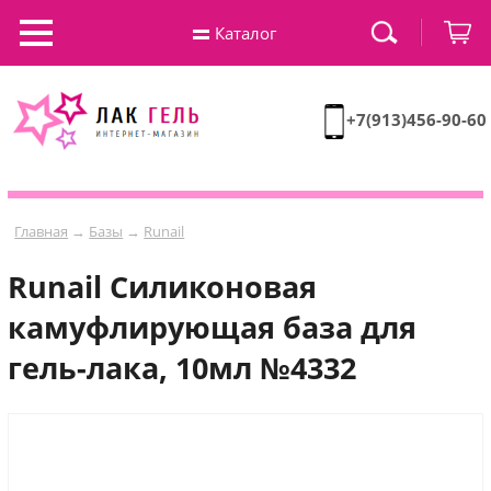
Каталог
+7(913)456-90-60
Главная
→
Базы
→
Runail
Runail Силиконовая
камуфлирующая база для
гель-лака, 10мл №4332