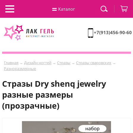
Каталог
+7(913)456-90-60
Главная
→
Дизайн ногтей
→
Стразы
→
Стразы сваровских
→
Разноразмерные
Стразы Dry shenq jewelry
разные размеры
(прозрачные)