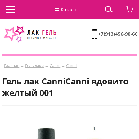
Каталог
+7(913)456-90-60
Главная
→
Гель лаки
→
Canni
→
Canni
Гель лак СanniСanni ядовито
желтый 001