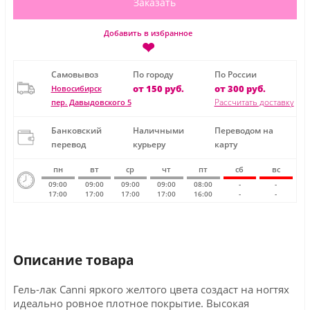
Заказать
Добавить в избранное
❤
Самовывоз
По городу
По России
от 150 руб.
от 300 руб.
Новосибирск
Рассчитать доставку
пер. Давыдовского 5
Банковский
Наличными
Переводом на
перевод
курьеру
карту
пн
вт
ср
чт
пт
сб
вс
09:00
09:00
09:00
09:00
08:00
-
-
17:00
17:00
17:00
17:00
16:00
-
-
Описание товара
Гель-лак Canni яркого желтого цвета создаст на ногтях
идеально ровное плотное покрытие. Высокая