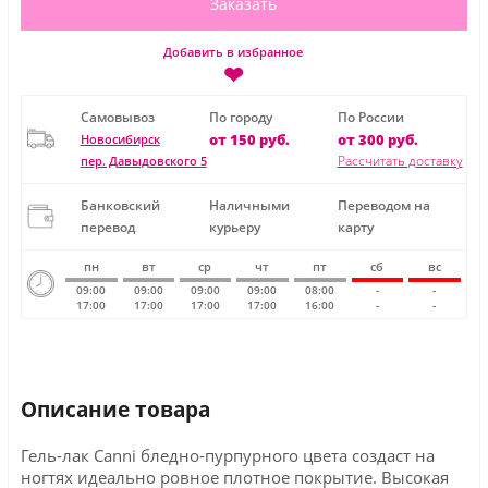
Заказать
Добавить в избранное
❤
Самовывоз
По городу
По России
от 150 руб.
от 300 руб.
Новосибирск
Рассчитать доставку
пер. Давыдовского 5
Банковский
Наличными
Переводом на
перевод
курьеру
карту
пн
вт
ср
чт
пт
сб
вс
09:00
09:00
09:00
09:00
08:00
-
-
17:00
17:00
17:00
17:00
16:00
-
-
Описание товара
Гель-лак Canni бледно-пурпурного цвета создаст на
ногтях идеально ровное плотное покрытие. Высокая