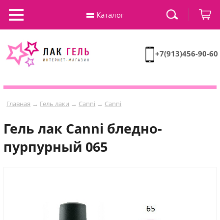
Каталог
+7(913)456-90-60
Главная
→
Гель лаки
→
Canni
→
Canni
Гель лак Сanni бледно-
пурпурный 065