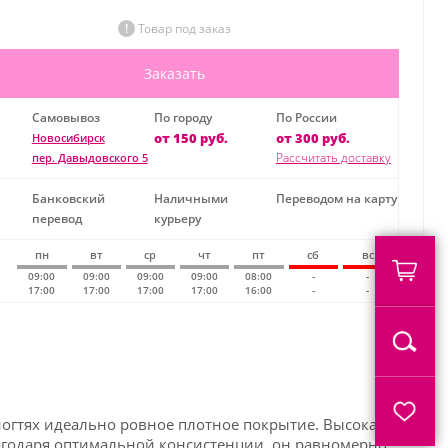
Товар под заказ
Заказать
Самовывоз
По городу
По России
от 150 руб.
от 300 руб.
Новосибирск
Рассчитать доставку
пер. Давыдовского 5
Банковский
Наличными
Переводом на карту
перевод
курьеру
пн
вт
ср
чт
пт
сб
вс
09:00
09:00
09:00
09:00
08:00
-
-
17:00
17:00
17:00
17:00
16:00
-
-
ногтях идеально ровное плотное покрытие. Высокая
благодаря оптимальной консистенции, он равномерно