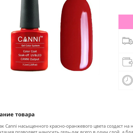
ание товара
ак Canni насыщенного красно-оранжевого цвета создаст на 
тация позволяет наносить гель-лак всего в один слой, а 