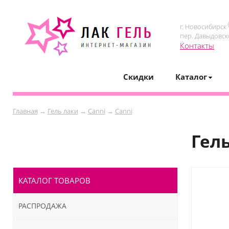
г. Новосибирск
пер. Давыдовск
Контакты
Скидки
Каталог
Главная
→
Гель лаки
→
Canni
→
Canni
Гел
КАТАЛОГ ТОВАРОВ
РАСПРОДАЖА