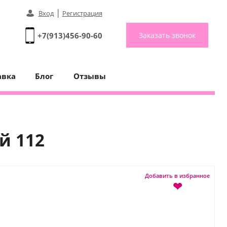
|
Вход
Регистрация
+7(913)456-90-60
Заказать звонок
авка
Блог
Отзывы
й 112
Добавить в избранное
❤