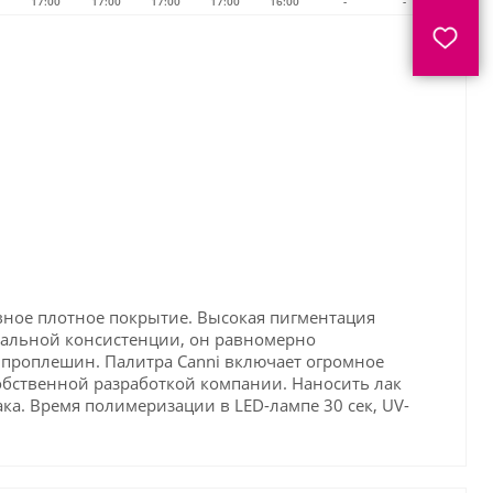
17:00
17:00
17:00
17:00
16:00
-
-
ровное плотное покрытие. Высокая пигментация
имальной консистенции, он равномерно
яя проплешин. Палитра Canni включает огромное
собственной разработкой компании. Наносить лак
ка. Время полимеризации в LED-лампе 30 сек, UV-