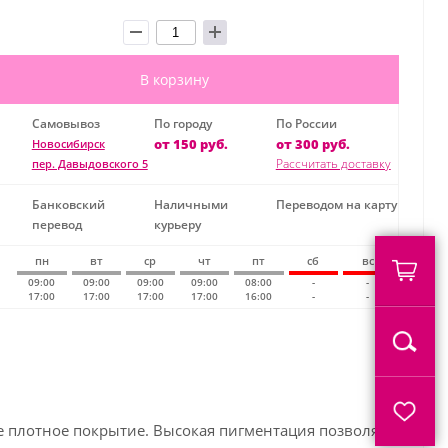
В корзину
Самовывоз
По городу
По России
от 150 руб.
от 300 руб.
Новосибирск
Рассчитать доставку
пер. Давыдовского 5
Банковский
Наличными
Переводом на карту
перевод
курьеру
пн
вт
ср
чт
пт
сб
вс
09:00
09:00
09:00
09:00
08:00
-
-
17:00
17:00
17:00
17:00
16:00
-
-
ое плотное покрытие. Высокая пигментация позволяет