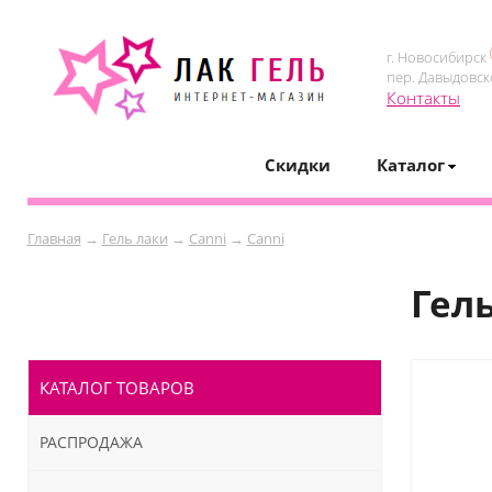
г. Новосибирск
пер. Давыдовск
Контакты
Скидки
Каталог
Главная
→
Гель лаки
→
Canni
→
Canni
Гел
КАТАЛОГ ТОВАРОВ
РАСПРОДАЖА