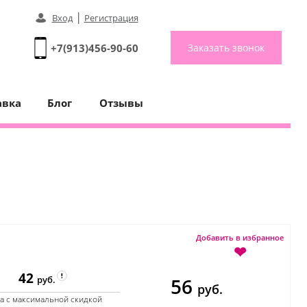
|
Вход
Регистрация
+7(913)456-90-60
Заказать звонок
авка
Блог
Отзывы
Добавить в избранное
❤
42
56
руб.
руб.
а с максимальной скидкой