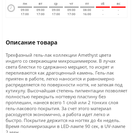
пн
вт
ср
чт
пт
сб
вс
09:00
09:00
09:00
09:00
08:00
-
-
17:00
17:00
17:00
17:00
16:00
-
-
Описание товара
Трехфазный гель-лак коллекции Amethyst цвета
индиго со сверкающим микрошиммером. В лучах
света блестки то сдержанно мерцают, то искрят и
переливаются как драгоценный камень. Гель-лак
приятен в работе, легко наносится и равномерно
распределяется по поверхности ногтя, не затекая под
кутикулу. Высочайшая степень пигментации позволяет
полностью перекрыть ногтевую пластину без
проплешин, нанеся всего 1 слой или 2 тонких слоя
гель-лакового покрытия. За счет этого материал
расходуется экономично, а работа идет легко и
быстро. Покрытие держится на ногтях до 4х недель.
Время полимеризации в LED-лампе 90 сек, в UV-лампе
2 мин.