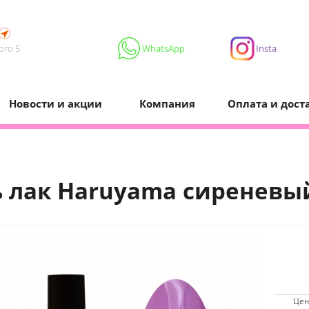
ого 5
WhatsApp
Insta
Новости и акции
Компания
Оплата и дост
ь лак Нaruyama сиреневы
Цен