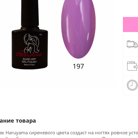
ание товара
ак Нaruyama сиреневого цвета создаст на ногтях ровное уст