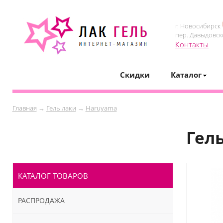
г. Новосибирск
пер. Давыдовск
Контакты
Скидки
Каталог
Главная
→
Гель лаки
→
Haruyama
Гел
КАТАЛОГ ТОВАРОВ
РАСПРОДАЖА