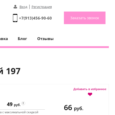
|
Вход
Регистрация
+7(913)456-90-60
Заказать звонок
авка
Блог
Отзывы
й 197
Добавить в избранное
❤
49
66
руб.
руб.
а с максимальной скидкой