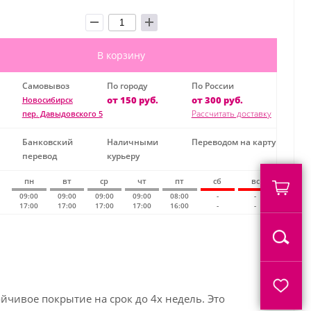
В корзину
Самовывоз
По городу
По России
от 150 руб.
от 300 руб.
Новосибирск
Рассчитать доставку
пер. Давыдовского 5
Банковский
Наличными
Переводом на карту
перевод
курьеру
пн
вт
ср
чт
пт
сб
вс
09:00
09:00
09:00
09:00
08:00
-
-
17:00
17:00
17:00
17:00
16:00
-
-
ойчивое покрытие на срок до 4х недель. Это