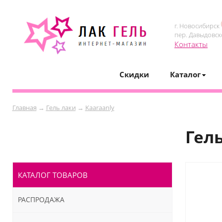
г. Новосибирск
пер. Давыдовск
Контакты
Скидки
Каталог
Главная
→
Гель лаки
→
Kaaraanly
Гел
КАТАЛОГ ТОВАРОВ
РАСПРОДАЖА