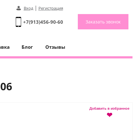
|
Вход
Регистрация
+7(913)456-90-60
Заказать звонок
авка
Блог
Отзывы
106
Добавить в избранное
❤