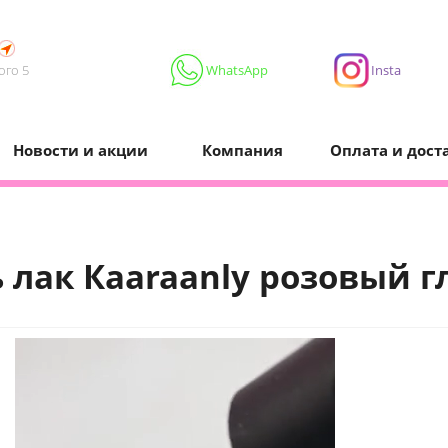
ого 5
WhatsApp
Insta
Новости и акции
Компания
Оплата и дост
 лак Кaaraanly розовый г