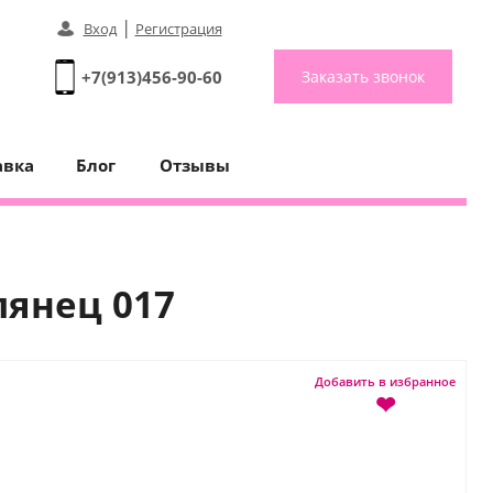
|
Вход
Регистрация
+7(913)456-90-60
Заказать звонок
авка
Блог
Отзывы
лянец 017
Добавить в избранное
❤