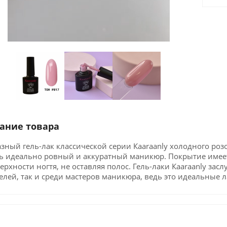
ание товара
зный гель-лак классической серии Кaaraanly холодного роз
ть идеально ровный и аккуратный маникюр. Покрытие имее
ерхности ногтя, не оставляя полос. Гель-лаки Кaaraanly за
лей, так и среди мастеров маникюра, ведь это идеальные 