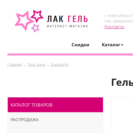
г. Новосибирск
пер. Давыдовск
Контакты
Скидки
Каталог
Главная
→
Гель лаки
→
Kaaraanly
Гель
КАТАЛОГ ТОВАРОВ
РАСПРОДАЖА