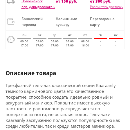
от 150 руб.
от 300 руб.
Новосибирск
Рассчитать доставку
пер. Давыдовского 5
Банковский
Наличными
Переводом на
перевод
курьеру
карту
пн
вт
ср
чт
пт
сб
вс
09:00
09:00
09:00
09:00
08:00
-
-
17:00
17:00
17:00
17:00
16:00
-
-
Описание товара
Трехфазный гель-лак классической серии Кaaraanly
темного карминового цвета это качественное
покрытие, способное создать идеально ровный и
аккуратный маникюр. Покрытие имеет высокую
плотность и равномерно распределяется по
поверхности ногтя, не оставляя полос. Гель-лаки
Кaaraanly заслуженно пользуются популярностью как
среди любителей, так и среди мастеров маникюра,