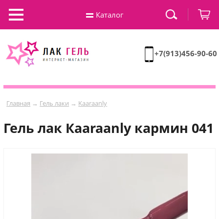
Каталог
+7(913)456-90-60
Главная
→
Гель лаки
→
Kaaraanly
Гель лак Кaaraanly кармин 041