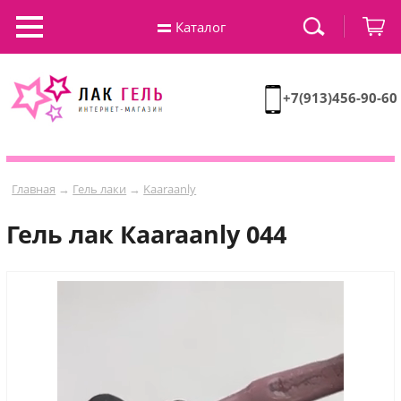
Каталог
+7(913)456-90-60
Главная
→
Гель лаки
→
Kaaraanly
Гель лак Кaaraanly 044