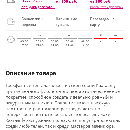
от 150 руб.
от 300 руб.
Новосибирск
Рассчитать доставку
пер. Давыдовского 5
Банковский
Наличными
Переводом на
перевод
курьеру
карту
пн
вт
ср
чт
пт
сб
вс
09:00
09:00
09:00
09:00
08:00
-
-
17:00
17:00
17:00
17:00
16:00
-
-
Описание товара
Трехфазный гель-лак классической серии Кaaraanly
приглушенного фиолетового цвета это качественное
покрытие, способное создать идеально ровный и
аккуратный маникюр. Покрытие имеет высокую
плотность и равномерно распределяется по
поверхности ногтя, не оставляя полос. Гель-лаки
Кaaraanly заслуженно пользуются популярностью как
среди любителей, так и среди мастеров маникюра,