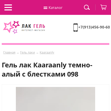
Каталог
+7(913)456-90-60
Главная
→
Гель лаки
→
Kaaraanly
Гель лак Кaaraanly темно-
алый с блестками 098