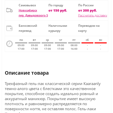
Самовывоз
По городу
По России
от 150 руб.
от 300 руб.
Новосибирск
Рассчитать доставку
пер. Давыдовского 5
Банковский
Наличными
Переводом на
перевод
курьеру
карту
пн
вт
ср
чт
пт
сб
вс
09:00
09:00
09:00
09:00
08:00
-
-
17:00
17:00
17:00
17:00
16:00
-
-
Описание товара
Трехфазный гель-лак классической серии Кaaraanly
темно-алого цвета с блестками это качественное
покрытие, способное создать идеально ровный и
аккуратный маникюр. Покрытие имеет высокую
плотность и равномерно распределяется по
поверхности ногтя, не оставляя полос. Гель-лаки