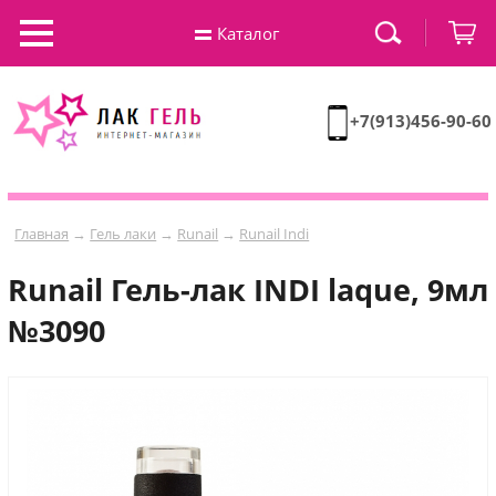
Каталог
+7(913)456-90-60
Главная
→
Гель лаки
→
Runail
→
Runail Indi
Runail Гель-лак INDI laque, 9мл
№3090