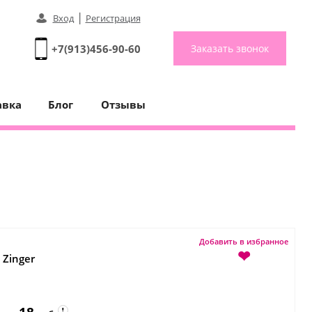
|
Вход
Регистрация
+7(913)456-90-60
Заказать звонок
авка
Блог
Отзывы
Добавить в избранное
❤
:
Zinger