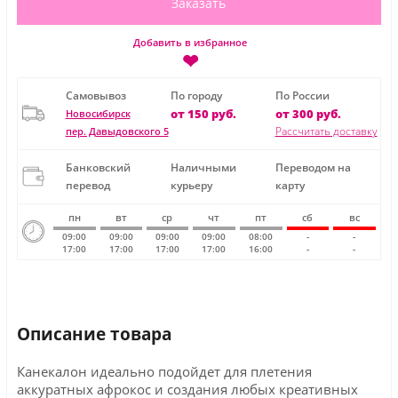
Заказать
Добавить в избранное
❤
Самовывоз
По городу
По России
от 150 руб.
от 300 руб.
Новосибирск
Рассчитать доставку
пер. Давыдовского 5
Банковский
Наличными
Переводом на
перевод
курьеру
карту
пн
вт
ср
чт
пт
сб
вс
09:00
09:00
09:00
09:00
08:00
-
-
17:00
17:00
17:00
17:00
16:00
-
-
Описание товара
Канекалон идеально подойдет для плетения
аккуратных афрокос и создания любых креативных