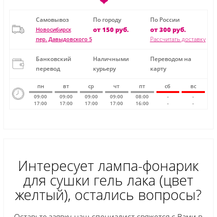
❤
Самовывоз
По городу
По России
от 150 руб.
от 300 руб.
Новосибирск
Рассчитать доставку
пер. Давыдовского 5
Банковский
Наличными
Переводом на
перевод
курьеру
карту
пн
вт
ср
чт
пт
сб
вс
09:00
09:00
09:00
09:00
08:00
-
-
17:00
17:00
17:00
17:00
16:00
-
-
Интересует лампа-фонарик
для сушки гель лака (цвет
желтый), остались вопросы?
Оставьте заявку, наш специалист свяжется с Вами в