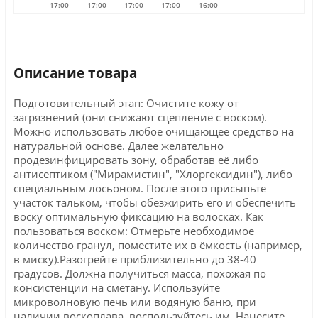
17:00
17:00
17:00
17:00
16:00
-
-
Описание товара
Подготовительный этап: Очистите кожу от
загрязнений (они снижают сцепление с воском).
Можно использовать любое очищающее средство на
натуральной основе. Далее желательно
продезинфицировать зону, обработав её либо
антисептиком ("Мирамистин", "Хлоргексидин"), либо
специальным лосьоном. После этого присыпьте
участок тальком, чтобы обезжирить его и обеспечить
воску оптимальную фиксацию на волосках. Как
пользоваться воском: Отмерьте необходимое
количество гранул, поместите их в ёмкость (например,
в миску).Разогрейте приблизительно до 38-40
градусов. Должна получиться масса, похожая по
консистенции на сметану. Используйте
микроволновую печь или водяную баню, при
наличии воскоплава, воспользуйтесь им. Нанесите