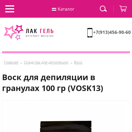
Каталог
+7(913)456-90-60
Главная
→
Средства для депиляции
→
Воск
Воск для депиляции в
гранулах 100 гр (VOSK13)