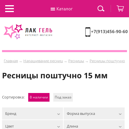
Каталог
+7(913)456-90-60
Главная
→
Наращивание ресниц
→
Ресницы
→
Ресницы поштучно
Ресницы поштучно 15 мм
Сортировка:
В наличии
Под заказ
Бренд
Форма выпуска
Цвет
Длина